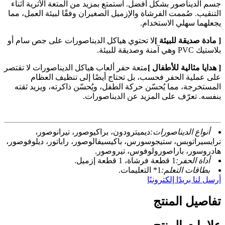
جسم الديناصور بشكل أفضل. استمتع بمزيد من المتعة الأثرية أثناء
التنقيب. صُممت الفرشاة والإزميل الصغيران وفقًا لبيئة العمل، مما
يجعلهما سهلي الاستخدام.
[ مادة صديقة للبيئة ]
لا تحتوي هياكل الديناصورات على جص سام أو
بلاستيك PVC وهي آمنة وصديقة للبيئة.
[ هدايا مثالية للأطفال ]
متعة حفر ألعاب هياكل الديناصورات لا تقتصر
على عملية الحفر فحسب، بل تحتاج أيضًا إلى تنظيف العظام
المستخرجة، مما يُحسّن حركة الطفل، ويُحسّن ذاكرته، ويزيد ثقته
بنفسه. تعرّف على المزيد عن الديناصورات.
أنواع الديناصورات:
ديميترودون، براكيوصور، تيرانوصور،
ترايسيراتوبس، ستيجوسورس، باكيسيفالوصور، راباتور، ديلوفوصور،
هادروسور، باراصورولوفوس، تيروصور.
أداة الحفر:
1 قطعة فرشاة، 1 قطعة إزميل.
بطاقات التعلم:
1* التعليمات.
أرسل لنا بريدًا إلكترونيًا
تفاصيل المنتج