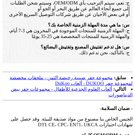
ج: نعم، سيتم الترحيب بأي OEM/ODM، وسيتم شحن الطلبات
إلى جميع أنحاء العالم عن طريق البحر أو الجو أو
أو في بعض الأحيان عن طريق شركات التوصيل السريع الأخرى
س: ما هي مدة المهلة الزمنية الخاصة بك؟
ج: المهلة الزمنية للمنتجات الموجودة في المخزون هي 3-7 أيام،
والمهلة الزمنية للمنتجات المخصصة هي 25-35 يومًا
س: هل تدعم تفتيش المصنع وتفتيش البضائع؟
ج: بالتأكيد، نحن ندعم ذلك.
سابق:
مجموعة حفر صينية رخيصة الثمن - ملحقات مخصصة
لمجموعة حفر DUKOO - ألعاب DuKoo
التالي:
ألعاب العلوم الجذعية للأطفال - مجموعات حفر بيض
الديناصورات
- ضمان السلامة-
الجبس الخاص بنا مصنوع من مواد صديقة للبيئة. وقد حصل على
شهادات اختبارات DTI: CE، CPC، EN71، UKCA