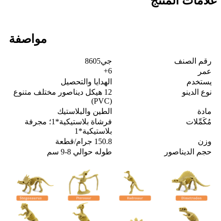
علامات المنتج
مواصفة
رقم الصنف
جي8605
6+
عمر
يستخدم
الهدايا والتحصيل
نوع الدينو
12 هيكل ديناصور مختلف متنوع
(PVC)
مادة
الطين والبلاستيك
مُكَمِّلات
فرشاة بلاستيكية*1؛ مجرفة
بلاستيكية*1
وزن
150.8 جرام/قطعة
حجم الديناصور
طوله حوالي 8-9 سم