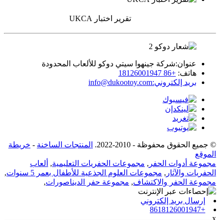
تقرير اختبار UKCA
عنوان:
شركة جينهوا سيتي دوكو للألعاب المحدودة
هاتف:
+86 18126001947
بريد إلكتروني:
info@dukootoy.com
© جميع الحقوق محفوظة - 2010-2022.
المنتجات الساخنة
-
خريطة
الموقع
مجموعة أدوات الحفر
,
مجموعات الحفريات التعليمية
,
ألعاب
الحفريات والآثار
,
مجموعات العلوم الجذعية للأطفال بعمر 5 سنوات
,
مجموعة الحفر والاكتشاف
,
مجموعة حفر الديناصورات
,
إرسال بريد إلكتروني
+8618126001947
x