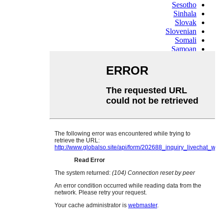
Sesotho
Sinhala
Slovak
Slovenian
Somali
Samoan
Scots Gaelic
Shona
Sindhi
Sundanese
Swahili
Tajik
Tamil
Telugu
Thai
Ukrainian
Urdu
Uzbek
Vietnamese
Welsh
Xhosa
Yiddish
Yoruba
Zulu
Kinyarwanda