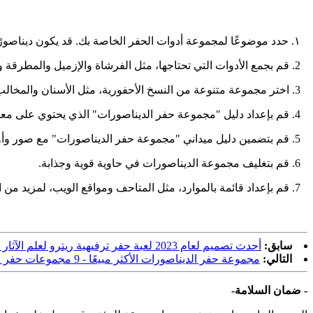
١. حدد موضوعًا لمجموعة أدوات الحفر الخاصة بك. قد يكون ديناصورًا محددًا أو نوعًا معينًا من الديناصورات. سيساعدك هذا في تحديد العناصر التي ستضمها في مجموعة أدوات الحفر الخاصة بك.
2. قم بجمع الأدوات التي تحتاجها، مثل الفرشاة والإزميل والمطرقة والملعقة وأدوات الحفر الأخرى، بالإضافة إلى القفازات ونظارات السلامة وقناع الغبار.
3. اختر مجموعة متنوعة من النسخ الأحفورية، مثل الأسنان والمخالب والعظام، لتضمينها في مجموعتك.
4. قم بإعداد دليل "مجموعة حفر الديناصورات" الذي يحتوي على معلومات حول كيفية العثور على الحفريات واستخراجها، بالإضافة إلى نصائح السلامة.
5. قم بتضمين دليل ميداني "مجموعة حفر الديناصورات" مع صور وأوصاف لأنواع الديناصورات.
6. قم بتغليف مجموعة الديناصورات في حاوية قوية وجذابة.
7. قم بإعداد قائمة بالموارد، مثل المتاحف ومواقع الويب، لمزيد من التعلم عن الديناصورات.
سابق:
أحدث تصميم لعام 2023 لعبة حفر ترفيهية ريترو لعلم الآثار للأطفال لعبة حساء للأطفال
التالي:
مجموعة حفر الديناصورات الأكثر مبيعًا - 9 مجموعات حفر مختلفة للديناصورات
- ضمان السلامة-