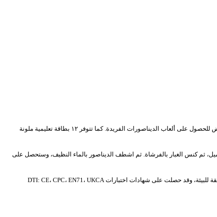
تأتي مجموعات الحفر لدينا مع ١٢ بيضة مغلفة بشكل فردي، كل منها مزودة بإزميل وفرشاة خاصة بها. استخدم الأداة للحفر في البيض للحصول على ألعاب الديناصورات الفريدة. كما تتوفر ١٢ بطاقة تعليمية ملونة
اميل، ثم كنس الغبار بالفرشاة. ثم اشطف الديناصور بالماء النظيف، وستحصل على
 على شهادات اختبارات DTI: CE، CPC، EN71، UKCA