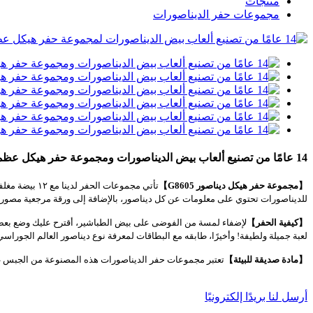
منتجات
مجموعات حفر الديناصورات
14 عامًا من تصنيع ألعاب بيض الديناصورات ومجموعة حفر هيكل عظمي للديناصورات حسب الطلب
【مجموعة حفر هيكل ديناصور G8605】
للديناصورات تحتوي على معلومات عن كل ديناصور، بالإضافة إلى ورقة مرجعية مصورة لمط
【كيفية الحفر】
لإضفاء لمسة من الفوضى على بيض الطباشير، أقترح عليك وضع بعض الم
لعبة جميلة ولطيفة! وأخيرًا، طابقه مع البطاقات لمعرفة نوع ديناصور العالم الجوراسي
【مادة صديقة للبيئة】
تعتبر مجموعات حفر الديناصورات هذه المصنوعة من الجبس غير السام وا
أرسل لنا بريدًا إلكترونيًا