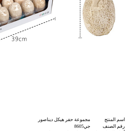
اسم المنتج
مجموعة حفر هيكل ديناصور
رقم الصنف
جي8605