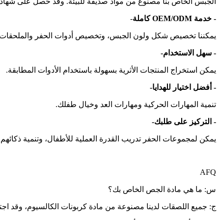
الجبس الخاص بنا مصنوع من مواد صديقة للبيئة. وقد حصل على شهادات اختبارات N71، UKCA
- خدمة OEM/ODM كاملة
-
يمكننا تخصيص شكل ولون الجبس، وتخصيص أدوات الحفر والملحقات ال
- سهل الاستخدام-
يمكن استخراج المنتجات الأثرية بسهولة باستخدام الأدوات المطابقة.
- أفضل اختيار للهدايا-
تنمية المهارات الحركية ومهارات العد وخيال طفلك.
- التركيز على طلبك-
يمكن لمجموعات الحفر تدريب القدرة العملية للأطفال، وتنمية ذكائهم
AFQ
س: ما هي مادة الجص الخاص بك؟
ج: جميع اللصقات لدينا مصنوعة من مادة كربونات الكالسيوم، وقد اجتازت اختبار